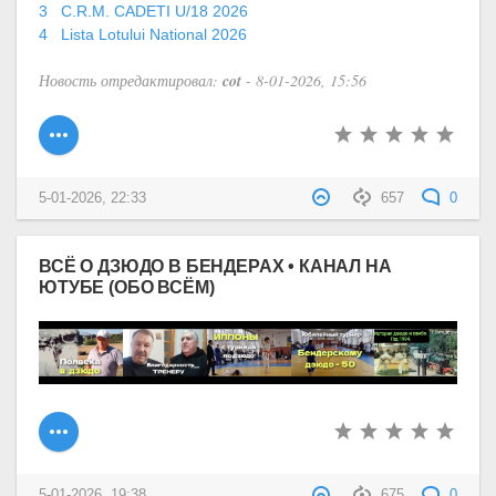
3 C.R.M. CADETI U/18 2026
4 Lista Lotului National 2026
Новость отредактировал:
cot
- 8-01-2026, 15:56
5-01-2026, 22:33
657
0
ВСЁ О ДЗЮДО В БЕНДЕРАХ • КАНАЛ НА
ЮТУБЕ (ОБО ВСЁМ)
5-01-2026, 19:38
675
0