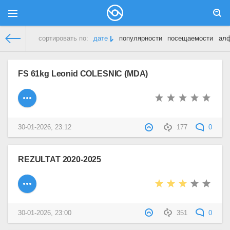
сортировать по:
дате
популярности
посещаемости
ал
Сotolupenco.MD
» Материалы за Январь 2026 года
FS 61kg Leonid COLESNIC (MDA)
30-01-2026, 23:12
177
0
REZULTAT 2020-2025
30-01-2026, 23:00
351
0