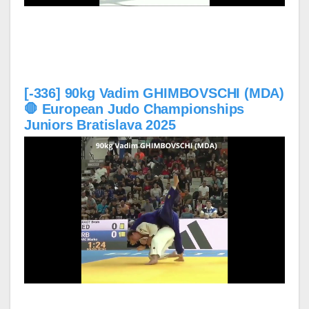
[-336] 90kg Vadim GHIMBOVSCHI (MDA)
🛑 European Judo Championships
Juniors Bratislava 2025