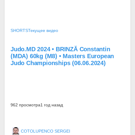
SHORTSТекущее видео
Judo.MD 2024 • BRINZĂ Constantin
(MDA) 60kg (M8) • Masters European
Judo Championships (06.06.2024)
962 просмотра1 год назад
COTOLUPENCO SERGEI