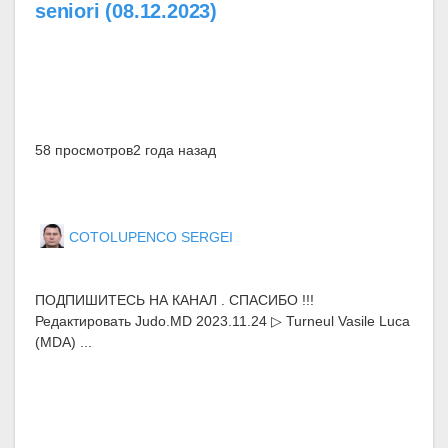
seniori (08.12.2023)
58 просмотров2 года назад
COTOLUPENCO SERGEI
ПОДПИШИТЕСЬ НА КАНАЛ . СПАСИБО !!!
Редактировать Judo.MD 2023.11.24 ▷ Turneul Vasile Luca
(MDA) ...