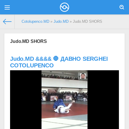
Сotolupenco.MD
»
Judo.MD
» Judo.MD SHORS
Judo.MD SHORS
Judo.MD &&&& 🛑 ДАВНО SERGHEI
COTOLUPENCO