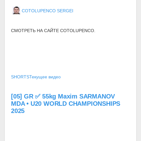
COTOLUPENCO SERGEI
СМОТРЕТЬ НА САЙТЕ
COTOLUPENCO
.
SHORTSТекущее видео
[05] GR ✅ 55kg Maxim SARMANOV
MDA • U20 WORLD CHAMPIONSHIPS
2025