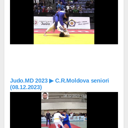
Judo.MD 2023 ▶ C.R.Moldova seniori
(08.12.2023)