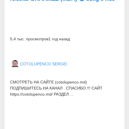
5,4 тыс. просмотров1 год назад
COTOLUPENCO SERGEI
СМОТРЕТЬ НА САЙТЕ (
cotolupenco
.md)
ПОДПИШИТЕСЬ НА КАНАЛ . СПАСИБО !!! САЙТ
https://
cotolupenco
.md/ РАЗДЕЛ ...