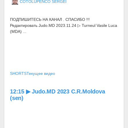
COTOLUPENCO SERGEI
ПОДПИШИТЕСЬ НА КАНАЛ . СПАСИБО !!!
Редактировать Judo.MD 2023.11.24 ▷ Turneul Vasile Luca
(MDA) ...
SHORTSТекущее видео
12:15 ▶ Judo.MD 2023 C.R.Moldova
(sen)