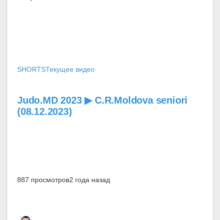
SHORTSТекущее видео
Judo.MD 2023 ▶ C.R.Moldova seniori
(08.12.2023)
887 просмотров2 года назад