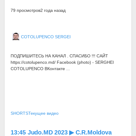
79 просмотров2 года назад
COTOLUPENCO SERGEI
ПОДПИШИТЕСЬ НА КАНАЛ . СПАСИБО !!! САЙТ
https://cotolupenco.md/ Facebook (photo) -
SERGHEI
COTOLUPENCO
ВКонтакте ...
SHORTSТекущее видео
13:45 Judo.MD 2023 ▶ C.R.Moldova