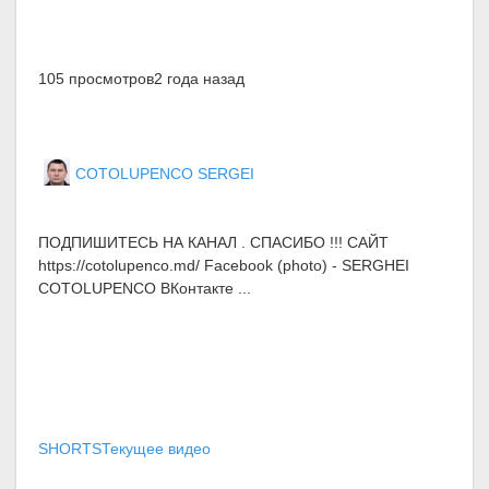
105 просмотров2 года назад
COTOLUPENCO SERGEI
ПОДПИШИТЕСЬ НА КАНАЛ . СПАСИБО !!! САЙТ
https://cotolupenco.md/ Facebook (photo) -
SERGHEI
COTOLUPENCO
ВКонтакте ...
SHORTSТекущее видео