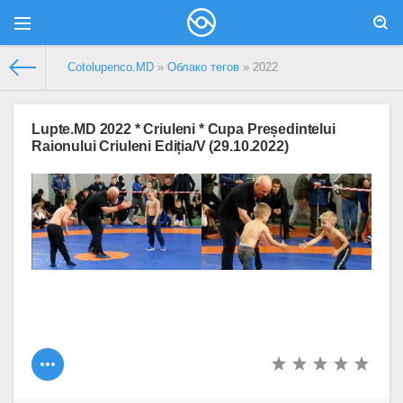
Сotolupenco.MD
»
Облако тегов
» 2022
Lupte.MD 2022 * Criuleni * Cupa Președintelui
Raionului Criuleni Ediția/V (29.10.2022)